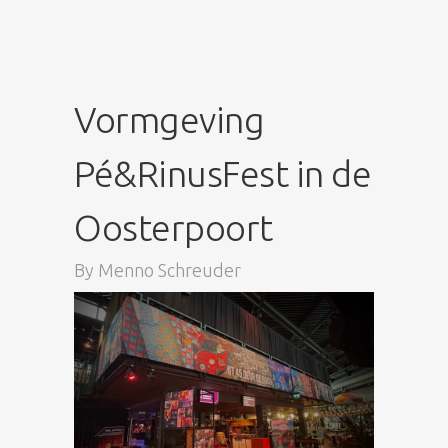
Vormgeving
Pé&RinusFest in de
Oosterpoort
By
Menno Schreuder