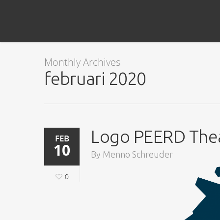
Monthly Archives
februari 2020
Logo PEERD The
FEB
10
By
Menno Schreuder
0