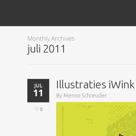
Monthly Archives
juli 2011
Illustraties iWink
JUL
11
By
Menno Schreuder
0