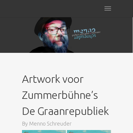
Artwork voor
Zummerbühne’s
De Graanrepubliek
By
Menno Schreuder