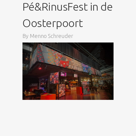
Pé&RinusFest in de
Oosterpoort
By
Menno Schreuder