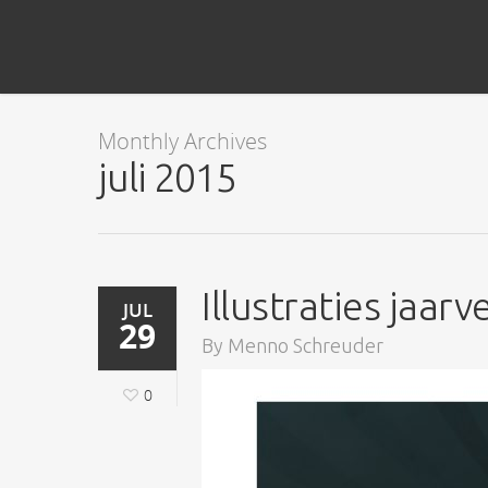
Monthly Archives
juli 2015
Illustraties jaarv
JUL
29
By
Menno Schreuder
0