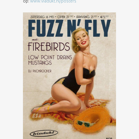
op:
www.viadukt.nl/posters