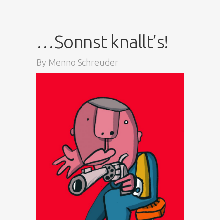
…Sonnst knallt’s!
By
Menno Schreuder