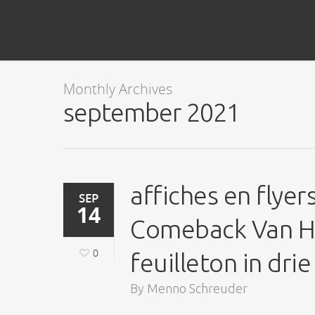
Monthly Archives
september 2021
affiches en flye
SEP
14
Comeback Van He
0
feuilleton in drie
By
Menno Schreuder