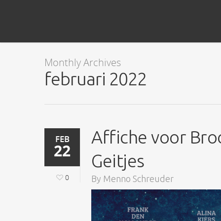
Monthly Archives
februari 2022
Affiche voor Bro
FEB
22
Geitjes
0
By
Menno Schreuder