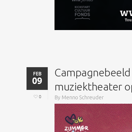
Campagnebeeld 
FEB
09
muziektheater op
0
By
Menno Schreuder