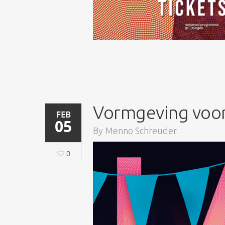
Vormgeving voor 
FEB
05
By
Menno Schreuder
0