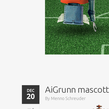
AiGrunn mascott
DEC
20
By
Menno Schreuder