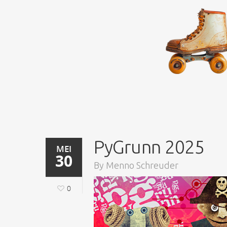
PyGrunn 2025
MEI
30
By
Menno Schreuder
0