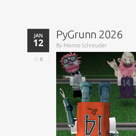
PyGrunn 2026
JAN
12
By
Menno Schreuder
0