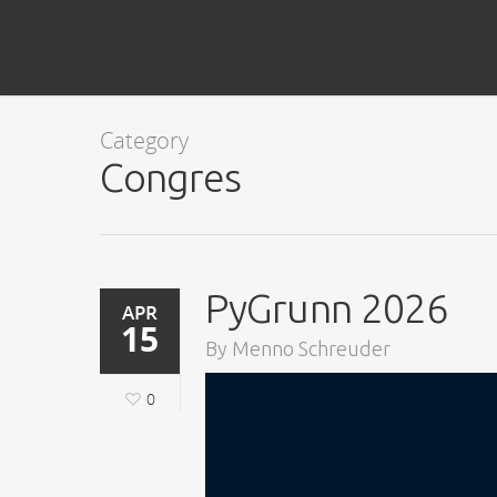
Category
Congres
PyGrunn 2026
APR
15
By
Menno Schreuder
0