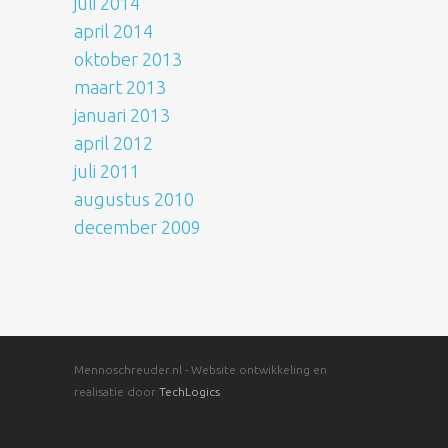
juli 2014
april 2014
oktober 2013
maart 2013
januari 2013
april 2012
juli 2011
augustus 2010
december 2009
Mennoschreuder.nl - Website ontwikkeling en
realisatie door
TechLogics