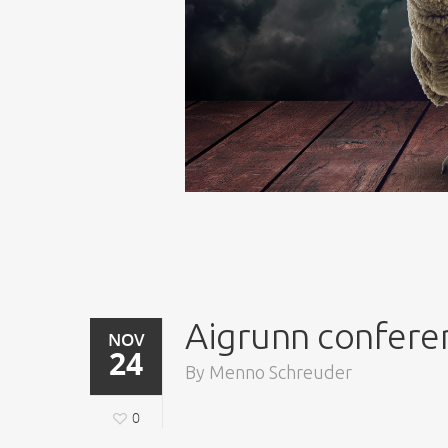
Aigrunn confere
NOV
24
By
Menno Schreuder
0