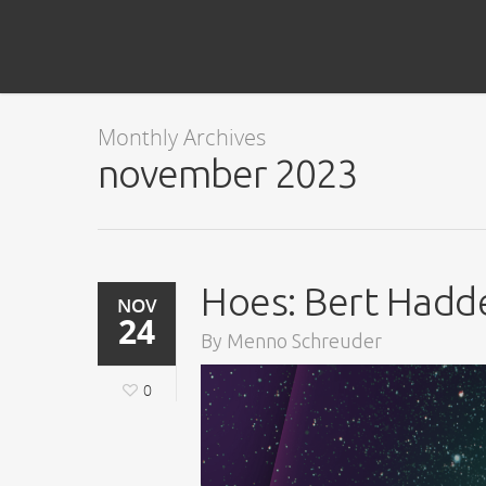
Monthly Archives
november 2023
Hoes: Bert Hadde
NOV
24
By
Menno Schreuder
0