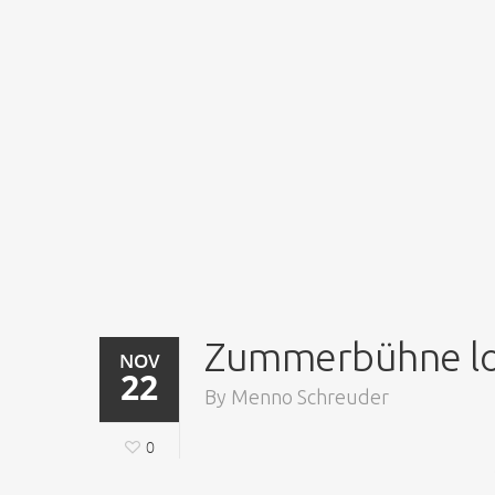
Zummerbühne l
NOV
22
By
Menno Schreuder
0