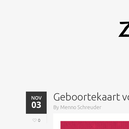
Geboortekaart vo
NOV
03
By
Menno Schreuder
0