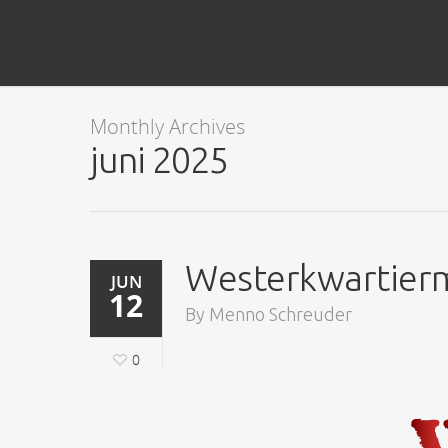
Monthly Archives
juni 2025
Westerkwartierm
JUN
12
By
Menno Schreuder
0