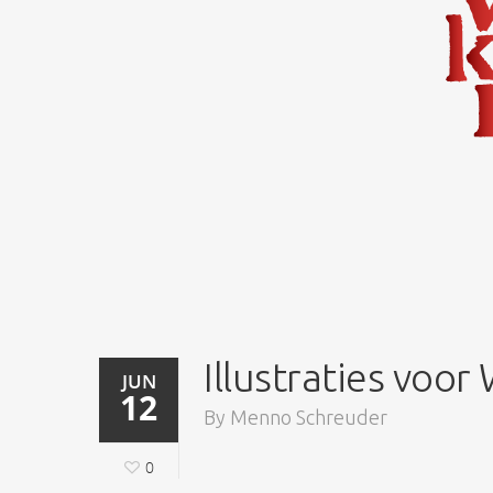
Illustraties voo
JUN
12
By
Menno Schreuder
0